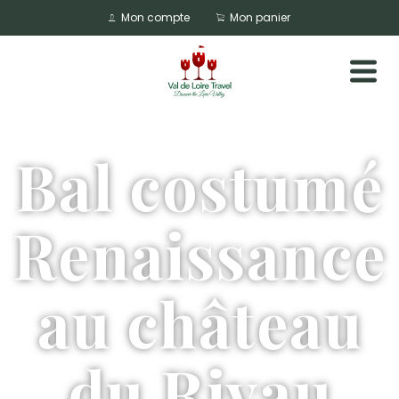
Mon compte
Mon panier
Bal costumé
Renaissance
au château
du Rivau