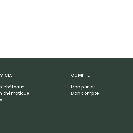
VICES
COMPTE
on châteaux
Mon panier
on thématique
Mon compte
te