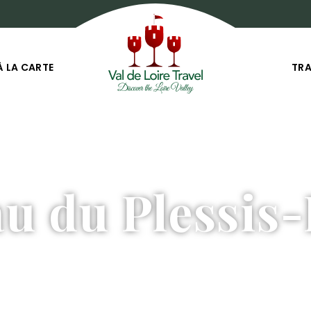
À LA CARTE
TR
au du Plessis-