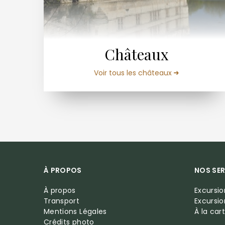
Châteaux
Voir tous les châteaux
À PROPOS
NOS SER
À propos
Excursi
Transport
Excursi
Mentions Légales
À la car
Crédits photo