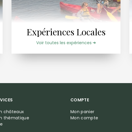
Expériences Locales
Voir toutes les expériences
VICES
COMPTE
on châteaux
Mon panier
on thématique
Mon compte
te