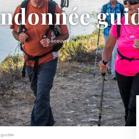
ndonnée gui
Découvrir le pack
guidée