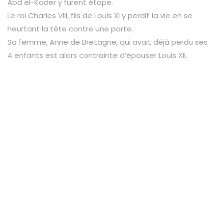
Abd el-Kader y furent étape.
Le roi Charles VIII, fils de Louis XI y perdit la vie en se
heurtant la tête contre une porte.
Sa femme, Anne de Bretagne, qui avait déjà perdu ses
4 enfants est alors contrainte d’épouser Louis XII.
La visite du château royal d’Amboise
Vous pourrez accéder aux logis royaux pour contempler
une exceptionnelle collection de mobilier Gothique et
Renaissance.
La promenade se prolonge dans de beaux jardins
méditerranéens, offrant une vue panoramique unique
sur la vallée de la Loire.
L’équipe de Val de Loire Travel vous invite à entrer dans
le monde féerique de ce château royal, dont l’histoire
se confond avec celle de France.