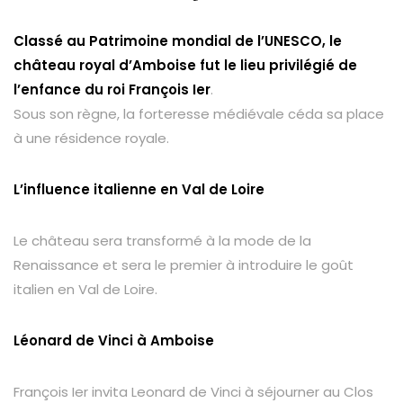
Classé au Patrimoine mondial de l’UNESCO, le
château royal d’Amboise fut le lieu privilégié de
l’enfance du roi François Ier
.
Sous son règne, la forteresse médiévale céda sa place
à une résidence royale.
L’influence italienne en Val de Loire
Le château sera transformé à la mode de la
Renaissance et sera le premier à introduire le goût
italien en Val de Loire.
Léonard de Vinci à Amboise
François Ier invita Leonard de Vinci à séjourner au Clos