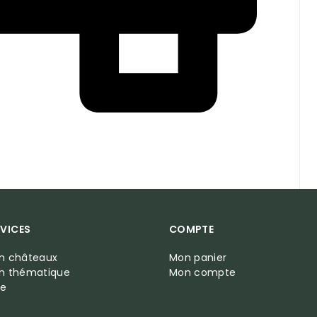
VICES
COMPTE
on châteaux
Mon panier
on thématique
Mon compte
te