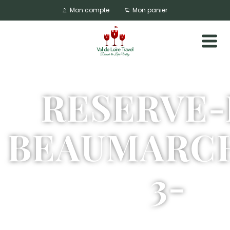
Mon compte
Mon panier
RESERVE-
BEAUMARC
3-