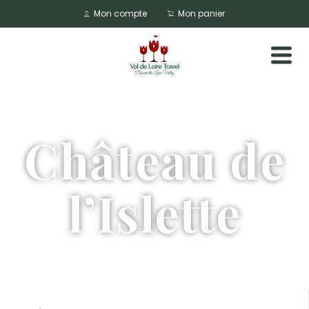
Mon compte
Mon panier
Château de
l’Islette